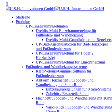
Startseite
Produkte
UP-Einzelraumregelungen
Drehfix-Multi-Einzelraumregelung für
Fußboden- und Wandheizung
Drehfix-Multi-Grundkörper mit Regelsets
UP-Bad-Anschlussboxen für Bad-Heizkörper
und Fußbodenheizung
UP-Einzelraumregelung für 1 oder 2
Heizkreis(e)
UP-Einzelraumregelung für Einrohrheizung
Fußboden- und Wandheizungssysteme
Klett-Velours-Gummi-Rollbahn für
Fußbodenheizung
AllForm Heizmatten Fußboden- und
Wandheizung mit 8mm-Rohr
Einzelraumregelungen für 8 mm-Systeme
Zubehör / Ersatzteile 8 mm
Flachbettfußboden- und Wandheizung mit 10m
Rohr
Vario-Klick Fußboden- und Wandheizung
10mm Rohr