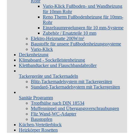
Rohr
Vario-Klick Fußboden- und Wandheizung
für 10mm Rohr
Reno Therm Fußbodenheizung für 10mm-
Rohr
Einzelraumregelungen für 10 mm-Systeme
Zubehör / Ersatzteile 10 mm
Elektro-Heizmatte 200W/m²
Baustoffe für unsere Fußbodenheizungssysteme
Vario-Klick
Deckenheizung
Klimaboard - Sockelleistenheizung
Klettbandtacker und Flauschbandabroller
Tackergeräte und Tackernadeln
Blitz-Tackernadelsystem mit Tackergeräten
Standard-Tackernadelsystem mit Tackergeräten
Sanitär Programm
Tropfhülse nach DIN 18534
Muffennippel und Übergangsverschraubungen
Fliz Wand-WC-Adapter
Baustopfen
Küchen-Verteilerblock
Heizkörper Rosetten