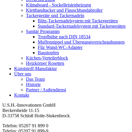
Klimaboard - Sockelleistenheizung
Klettbandtacker und Flauschbandabroller
Tackergeräte und Tackernadeln
Blitz-Tackernadelsystem mit Tackergeräten
Standard-Tackernadelsystem mit Tackergeräten
Sanitär Programm
Tropfhülse nach DIN 18534
Muffennippel und Übergangsverschraubungen
Fliz Wand-WC-Adapter
Baustopfen
Küchen-Verteilerblock
Heizkörper Rosetten
Kunststoff-Manufaktur
Über uns
Das Team
Historie
Partner / Außendienst
Kontakt
U.S.H.-Innovationen GmbH
Beckersheide 11-15
D-33758 Schloß Holte-Stukenbrock
Telefon: 05207 91 899 0
Telefax: 05207 91 899-9