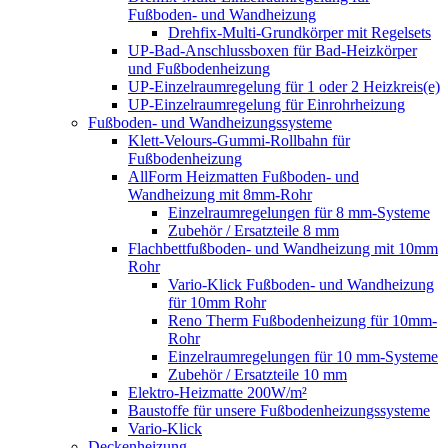
Fußboden- und Wandheizung
Drehfix-Multi-Grundkörper mit Regelsets
UP-Bad-Anschlussboxen für Bad-Heizkörper
und Fußbodenheizung
UP-Einzelraumregelung für 1 oder 2 Heizkreis(e)
UP-Einzelraumregelung für Einrohrheizung
Fußboden- und Wandheizungssysteme
Klett-Velours-Gummi-Rollbahn für
Fußbodenheizung
AllForm Heizmatten Fußboden- und
Wandheizung mit 8mm-Rohr
Einzelraumregelungen für 8 mm-Systeme
Zubehör / Ersatzteile 8 mm
Flachbettfußboden- und Wandheizung mit 10mm
Rohr
Vario-Klick Fußboden- und Wandheizung
für 10mm Rohr
Reno Therm Fußbodenheizung für 10mm-
Rohr
Einzelraumregelungen für 10 mm-Systeme
Zubehör / Ersatzteile 10 mm
Elektro-Heizmatte 200W/m²
Baustoffe für unsere Fußbodenheizungssysteme
Vario-Klick
Deckenheizung