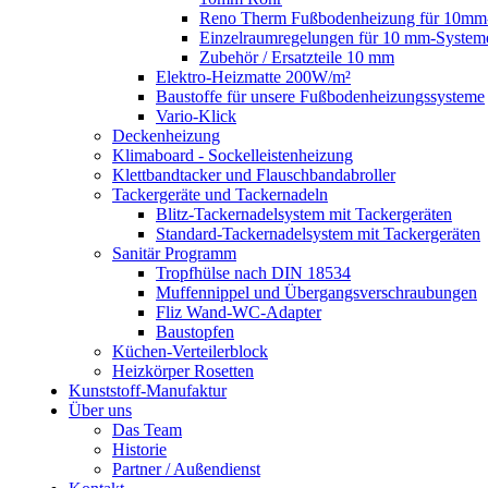
Reno Therm Fußbodenheizung für 10mm
Einzelraumregelungen für 10 mm-System
Zubehör / Ersatzteile 10 mm
Elektro-Heizmatte 200W/m²
Baustoffe für unsere Fußbodenheizungssysteme
Vario-Klick
Deckenheizung
Klimaboard - Sockelleistenheizung
Klettbandtacker und Flauschbandabroller
Tackergeräte und Tackernadeln
Blitz-Tackernadelsystem mit Tackergeräten
Standard-Tackernadelsystem mit Tackergeräten
Sanitär Programm
Tropfhülse nach DIN 18534
Muffennippel und Übergangsverschraubungen
Fliz Wand-WC-Adapter
Baustopfen
Küchen-Verteilerblock
Heizkörper Rosetten
Kunststoff-Manufaktur
Über uns
Das Team
Historie
Partner / Außendienst