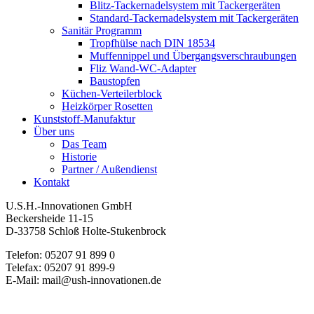
Blitz-Tackernadelsystem mit Tackergeräten
Standard-Tackernadelsystem mit Tackergeräten
Sanitär Programm
Tropfhülse nach DIN 18534
Muffennippel und Übergangsverschraubungen
Fliz Wand-WC-Adapter
Baustopfen
Küchen-Verteilerblock
Heizkörper Rosetten
Kunststoff-Manufaktur
Über uns
Das Team
Historie
Partner / Außendienst
Kontakt
U.S.H.-Innovationen GmbH
Beckersheide 11-15
D-33758 Schloß Holte-Stukenbrock
Telefon: 05207 91 899 0
Telefax: 05207 91 899-9
E-Mail: mail@ush-innovationen.de