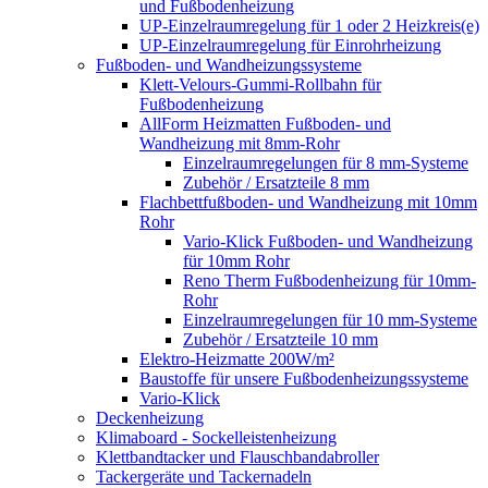
und Fußbodenheizung
UP-Einzelraumregelung für 1 oder 2 Heizkreis(e)
UP-Einzelraumregelung für Einrohrheizung
Fußboden- und Wandheizungssysteme
Klett-Velours-Gummi-Rollbahn für
Fußbodenheizung
AllForm Heizmatten Fußboden- und
Wandheizung mit 8mm-Rohr
Einzelraumregelungen für 8 mm-Systeme
Zubehör / Ersatzteile 8 mm
Flachbettfußboden- und Wandheizung mit 10mm
Rohr
Vario-Klick Fußboden- und Wandheizung
für 10mm Rohr
Reno Therm Fußbodenheizung für 10mm-
Rohr
Einzelraumregelungen für 10 mm-Systeme
Zubehör / Ersatzteile 10 mm
Elektro-Heizmatte 200W/m²
Baustoffe für unsere Fußbodenheizungssysteme
Vario-Klick
Deckenheizung
Klimaboard - Sockelleistenheizung
Klettbandtacker und Flauschbandabroller
Tackergeräte und Tackernadeln