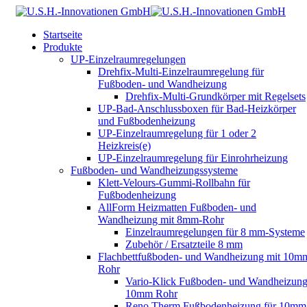
Startseite
Produkte
UP-Einzelraumregelungen
Drehfix-Multi-Einzelraumregelung für
Fußboden- und Wandheizung
Drehfix-Multi-Grundkörper mit Regelsets
UP-Bad-Anschlussboxen für Bad-Heizkörper
und Fußbodenheizung
UP-Einzelraumregelung für 1 oder 2
Heizkreis(e)
UP-Einzelraumregelung für Einrohrheizung
Fußboden- und Wandheizungssysteme
Klett-Velours-Gummi-Rollbahn für
Fußbodenheizung
AllForm Heizmatten Fußboden- und
Wandheizung mit 8mm-Rohr
Einzelraumregelungen für 8 mm-Systeme
Zubehör / Ersatzteile 8 mm
Flachbettfußboden- und Wandheizung mit 10m
Rohr
Vario-Klick Fußboden- und Wandheizung
10mm Rohr
Reno Therm Fußbodenheizung für 10mm