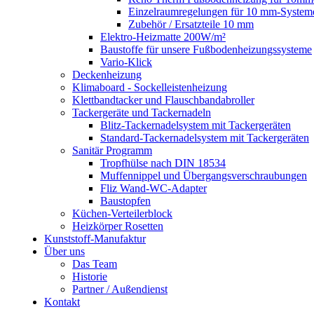
Einzelraumregelungen für 10 mm-System
Zubehör / Ersatzteile 10 mm
Elektro-Heizmatte 200W/m²
Baustoffe für unsere Fußbodenheizungssysteme
Vario-Klick
Deckenheizung
Klimaboard - Sockelleistenheizung
Klettbandtacker und Flauschbandabroller
Tackergeräte und Tackernadeln
Blitz-Tackernadelsystem mit Tackergeräten
Standard-Tackernadelsystem mit Tackergeräten
Sanitär Programm
Tropfhülse nach DIN 18534
Muffennippel und Übergangsverschraubungen
Fliz Wand-WC-Adapter
Baustopfen
Küchen-Verteilerblock
Heizkörper Rosetten
Kunststoff-Manufaktur
Über uns
Das Team
Historie
Partner / Außendienst
Kontakt