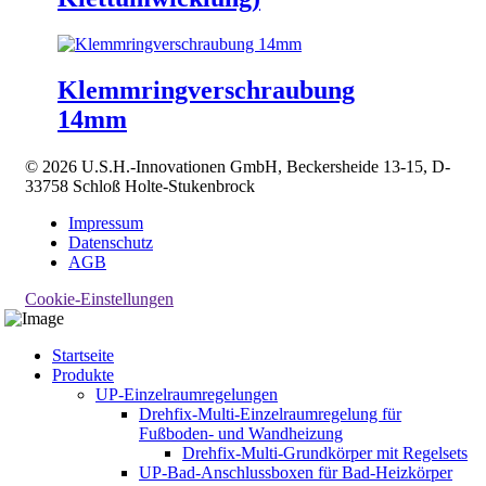
Klemmringverschraubung
14mm
© 2026 U.S.H.-Innovationen GmbH, Beckersheide 13-15, D-
33758 Schloß Holte-Stukenbrock
Impressum
Datenschutz
AGB
Cookie-Einstellungen
Startseite
Produkte
UP-Einzelraumregelungen
Drehfix-Multi-Einzelraumregelung für
Fußboden- und Wandheizung
Drehfix-Multi-Grundkörper mit Regelsets
UP-Bad-Anschlussboxen für Bad-Heizkörper