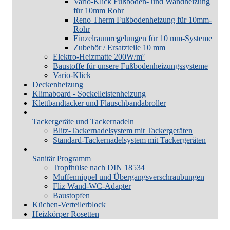
Vario-Klick Fußboden- und Wandheizung
für 10mm Rohr
Reno Therm Fußbodenheizung für 10mm-
Rohr
Einzelraumregelungen für 10 mm-Systeme
Zubehör / Ersatzteile 10 mm
Elektro-Heizmatte 200W/m²
Baustoffe für unsere Fußbodenheizungssysteme
Vario-Klick
Deckenheizung
Klimaboard - Sockelleistenheizung
Klettbandtacker und Flauschbandabroller
Tackergeräte und Tackernadeln
Blitz-Tackernadelsystem mit Tackergeräten
Standard-Tackernadelsystem mit Tackergeräten
Sanitär Programm
Tropfhülse nach DIN 18534
Muffennippel und Übergangsverschraubungen
Fliz Wand-WC-Adapter
Baustopfen
Küchen-Verteilerblock
Heizkörper Rosetten