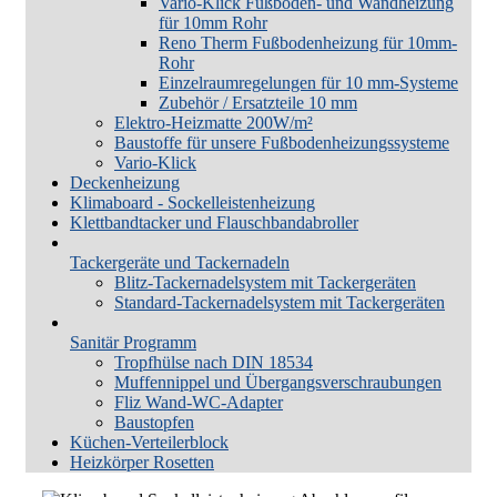
Vario-Klick Fußboden- und Wandheizung
für 10mm Rohr
Reno Therm Fußbodenheizung für 10mm-
Rohr
Einzelraumregelungen für 10 mm-Systeme
Zubehör / Ersatzteile 10 mm
Elektro-Heizmatte 200W/m²
Baustoffe für unsere Fußbodenheizungssysteme
Vario-Klick
Deckenheizung
Klimaboard - Sockelleistenheizung
Klettbandtacker und Flauschbandabroller
Tackergeräte und Tackernadeln
Blitz-Tackernadelsystem mit Tackergeräten
Standard-Tackernadelsystem mit Tackergeräten
Sanitär Programm
Tropfhülse nach DIN 18534
Muffennippel und Übergangsverschraubungen
Fliz Wand-WC-Adapter
Baustopfen
Küchen-Verteilerblock
Heizkörper Rosetten