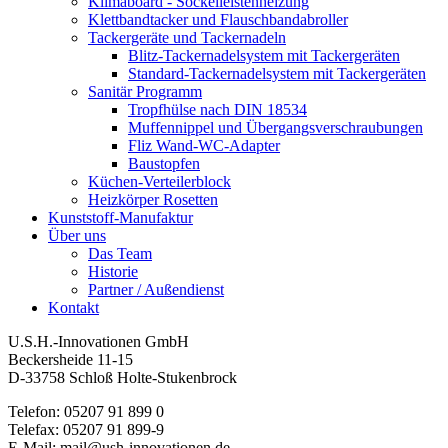
Klimaboard - Sockelleistenheizung
Klettbandtacker und Flauschbandabroller
Tackergeräte und Tackernadeln
Blitz-Tackernadelsystem mit Tackergeräten
Standard-Tackernadelsystem mit Tackergeräten
Sanitär Programm
Tropfhülse nach DIN 18534
Muffennippel und Übergangsverschraubungen
Fliz Wand-WC-Adapter
Baustopfen
Küchen-Verteilerblock
Heizkörper Rosetten
Kunststoff-Manufaktur
Über uns
Das Team
Historie
Partner / Außendienst
Kontakt
U.S.H.-Innovationen GmbH
Beckersheide 11-15
D-33758 Schloß Holte-Stukenbrock
Telefon: 05207 91 899 0
Telefax: 05207 91 899-9
E-Mail: mail@ush-innovationen.de