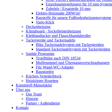
Einzelraumregelungen für 10 mm-System
Zubehör / Ersatzteile 10 mm
Elektro-Heizmatte 200W/m²
Baustoffe für unsere Fußbodenheizungssysteme
Vario-Klick
Deckenheizung
Klimaboard - Sockelleistenheizung
Klettbandtacker und Flauschbandabroller
Tackergeräte und Tackernadeln
Blitz-Tackernadelsystem mit Tackergeräten
Standard-Tackernadelsystem mit Tackergeräten
Sanitär Programm
Tropfhülse nach DIN 18534
Muffennippel und Übergangsverschraubungen
Fliz Wand-WC-Adapter
Baustopfen
Küchen-Verteilerblock
Heizkörper Rosetten
Kunststoff-Manufaktur
Über uns
Das Team
Historie
Partner / Außendienst
Kontakt