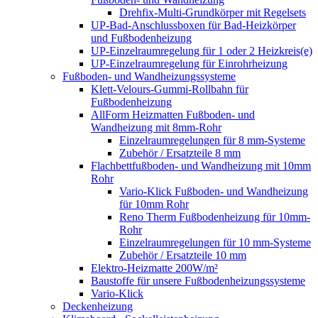
Drehfix-Multi-Grundkörper mit Regelsets
UP-Bad-Anschlussboxen für Bad-Heizkörper
und Fußbodenheizung
UP-Einzelraumregelung für 1 oder 2 Heizkreis(e)
UP-Einzelraumregelung für Einrohrheizung
Fußboden- und Wandheizungssysteme
Klett-Velours-Gummi-Rollbahn für
Fußbodenheizung
AllForm Heizmatten Fußboden- und
Wandheizung mit 8mm-Rohr
Einzelraumregelungen für 8 mm-Systeme
Zubehör / Ersatzteile 8 mm
Flachbettfußboden- und Wandheizung mit 10mm
Rohr
Vario-Klick Fußboden- und Wandheizung
für 10mm Rohr
Reno Therm Fußbodenheizung für 10mm-
Rohr
Einzelraumregelungen für 10 mm-Systeme
Zubehör / Ersatzteile 10 mm
Elektro-Heizmatte 200W/m²
Baustoffe für unsere Fußbodenheizungssysteme
Vario-Klick
Deckenheizung