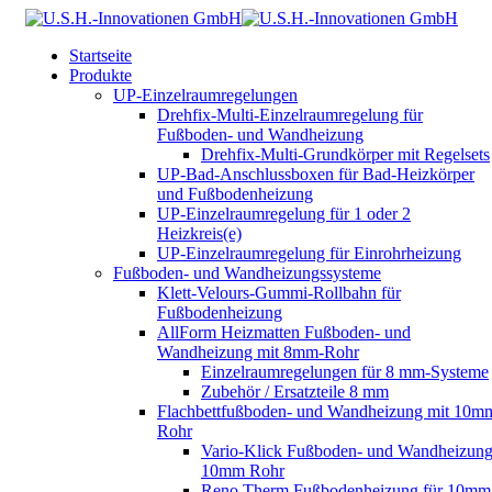
Startseite
Produkte
UP-Einzelraumregelungen
Drehfix-Multi-Einzelraumregelung für
Fußboden- und Wandheizung
Drehfix-Multi-Grundkörper mit Regelsets
UP-Bad-Anschlussboxen für Bad-Heizkörper
und Fußbodenheizung
UP-Einzelraumregelung für 1 oder 2
Heizkreis(e)
UP-Einzelraumregelung für Einrohrheizung
Fußboden- und Wandheizungssysteme
Klett-Velours-Gummi-Rollbahn für
Fußbodenheizung
AllForm Heizmatten Fußboden- und
Wandheizung mit 8mm-Rohr
Einzelraumregelungen für 8 mm-Systeme
Zubehör / Ersatzteile 8 mm
Flachbettfußboden- und Wandheizung mit 10m
Rohr
Vario-Klick Fußboden- und Wandheizung
10mm Rohr
Reno Therm Fußbodenheizung für 10mm