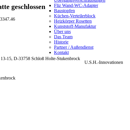
Übergangsverschraubungen
tte geschlossen
Fliz Wand-WC-Adapter
Baustopfen
Küchen-Verteilerblock
3347.46
Heizkörper Rosetten
Kunststoff-Manufaktur
Über uns
Das Team
Historie
Partner / Außendienst
Kontakt
13-15, D-33758 Schloß Holte-Stukenbrock
U.S.H.-Innovationen
kenbrock