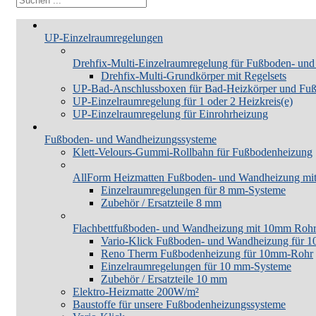
UP-Einzelraumregelungen
Drehfix-Multi-Einzelraumregelung für Fußboden- un
Drehfix-Multi-Grundkörper mit Regelsets
UP-Bad-Anschlussboxen für Bad-Heizkörper und Fu
UP-Einzelraumregelung für 1 oder 2 Heizkreis(e)
UP-Einzelraumregelung für Einrohrheizung
Fußboden- und Wandheizungssysteme
Klett-Velours-Gummi-Rollbahn für Fußbodenheizung
AllForm Heizmatten Fußboden- und Wandheizung m
Einzelraumregelungen für 8 mm-Systeme
Zubehör / Ersatzteile 8 mm
Flachbettfußboden- und Wandheizung mit 10mm Roh
Vario-Klick Fußboden- und Wandheizung für 
Reno Therm Fußbodenheizung für 10mm-Rohr
Einzelraumregelungen für 10 mm-Systeme
Zubehör / Ersatzteile 10 mm
Elektro-Heizmatte 200W/m²
Baustoffe für unsere Fußbodenheizungssysteme