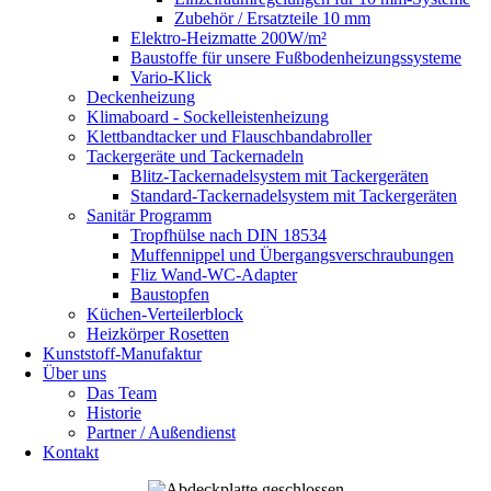
Zubehör / Ersatzteile 10 mm
Elektro-Heizmatte 200W/m²
Baustoffe für unsere Fußbodenheizungssysteme
Vario-Klick
Deckenheizung
Klimaboard - Sockelleistenheizung
Klettbandtacker und Flauschbandabroller
Tackergeräte und Tackernadeln
Blitz-Tackernadelsystem mit Tackergeräten
Standard-Tackernadelsystem mit Tackergeräten
Sanitär Programm
Tropfhülse nach DIN 18534
Muffennippel und Übergangsverschraubungen
Fliz Wand-WC-Adapter
Baustopfen
Küchen-Verteilerblock
Heizkörper Rosetten
Kunststoff-Manufaktur
Über uns
Das Team
Historie
Partner / Außendienst
Kontakt