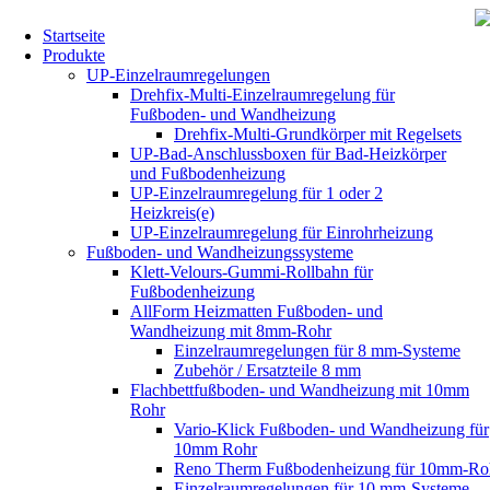
Startseite
Produkte
UP-Einzelraumregelungen
Drehfix-Multi-Einzelraumregelung für
Fußboden- und Wandheizung
Drehfix-Multi-Grundkörper mit Regelsets
UP-Bad-Anschlussboxen für Bad-Heizkörper
und Fußbodenheizung
UP-Einzelraumregelung für 1 oder 2
Heizkreis(e)
UP-Einzelraumregelung für Einrohrheizung
Fußboden- und Wandheizungssysteme
Klett-Velours-Gummi-Rollbahn für
Fußbodenheizung
AllForm Heizmatten Fußboden- und
Wandheizung mit 8mm-Rohr
Einzelraumregelungen für 8 mm-Systeme
Zubehör / Ersatzteile 8 mm
Flachbettfußboden- und Wandheizung mit 10mm
Rohr
Vario-Klick Fußboden- und Wandheizung für
10mm Rohr
Reno Therm Fußbodenheizung für 10mm-Ro
Einzelraumregelungen für 10 mm-Systeme