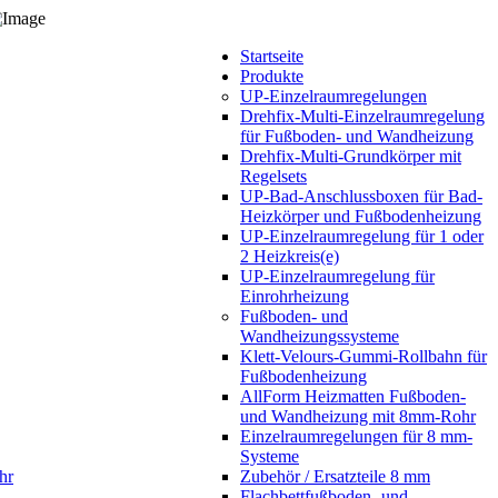
Startseite
Produkte
UP-Einzelraumregelungen
Drehfix-Multi-Einzelraumregelung
für Fußboden- und Wandheizung
Drehfix-Multi-Grundkörper mit
Regelsets
UP-Bad-Anschlussboxen für Bad-
Heizkörper und Fußbodenheizung
UP-Einzelraumregelung für 1 oder
2 Heizkreis(e)
UP-Einzelraumregelung für
Einrohrheizung
Fußboden- und
Wandheizungssysteme
Klett-Velours-Gummi-Rollbahn für
Fußbodenheizung
AllForm Heizmatten Fußboden-
und Wandheizung mit 8mm-Rohr
Einzelraumregelungen für 8 mm-
Systeme
hr
Zubehör / Ersatzteile 8 mm
Flachbettfußboden- und