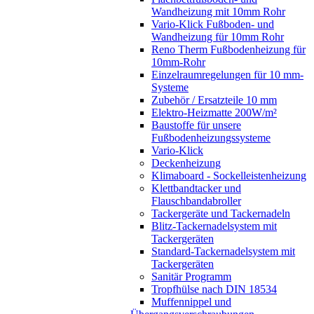
Wandheizung mit 10mm Rohr
Vario-Klick Fußboden- und
Wandheizung für 10mm Rohr
Reno Therm Fußbodenheizung für
10mm-Rohr
Einzelraumregelungen für 10 mm-
Systeme
Zubehör / Ersatzteile 10 mm
Elektro-Heizmatte 200W/m²
Baustoffe für unsere
Fußbodenheizungssysteme
Vario-Klick
Deckenheizung
Klimaboard - Sockelleistenheizung
Klettbandtacker und
Flauschbandabroller
Tackergeräte und Tackernadeln
Blitz-Tackernadelsystem mit
Tackergeräten
Standard-Tackernadelsystem mit
Tackergeräten
Sanitär Programm
Tropfhülse nach DIN 18534
Muffennippel und